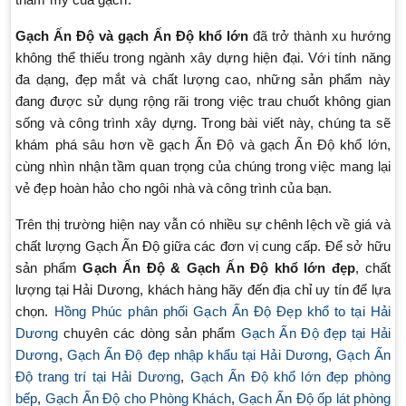
Gạch Ấn Độ và gạch Ấn Độ khổ lớn
đã trở thành xu hướng
không thể thiếu trong ngành xây dựng hiện đại. Với tính năng
đa dạng, đẹp mắt và chất lượng cao, những sản phẩm này
đang được sử dụng rộng rãi trong việc trau chuốt không gian
sống và công trình xây dựng. Trong bài viết này, chúng ta sẽ
khám phá sâu hơn về gạch Ấn Độ và gạch Ấn Độ khổ lớn,
cùng nhìn nhận tầm quan trọng của chúng trong việc mang lại
vẻ đẹp hoàn hảo cho ngôi nhà và công trình của bạn.
Trên thị trường hiện nay vẫn có nhiều sự chênh lệch về giá và
chất lượng Gạch Ấn Độ giữa các đơn vị cung cấp. Để sở hữu
sản phẩm
Gạch Ấn Độ &
Gạch Ấn Độ
khổ lớn đẹp
, chất
lượng tại Hải Dương, khách hàng hãy đến địa chỉ uy tín để lựa
chọn.
Hồng Phúc phân phối Gạch Ấn Độ Đẹp khổ to tại Hải
Dương
chuyên các dòng sản phẩm
Gạch Ấn Độ đẹp tại Hải
Dương
,
Gạch Ấn Độ đẹp nhập khẩu tại Hải Dương
,
Gạch Ấn
Độ trang trí tại Hải Dương
,
Gạch Ấn Độ khổ lớn đẹp phòng
bếp
,
Gạch Ấn Độ cho Phòng Khách
,
Gạch Ấn Độ ốp lát phòng