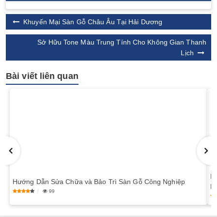
Khuyến Mại Sàn Gỗ Châu Âu Tại Hải Dương
Sở Hữu Tone Màu Trung Tính Cho Không Gian Thanh
Lịch
Bài viết liên quan
Ph
Hướng Dẫn Sửa Chữa và Bảo Trì Sàn Gỗ Công Nghiệp
Lơ
99