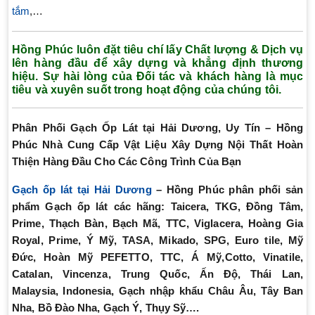
tắm
,…
Hồng Phúc luôn đặt tiêu chí lấy Chất lượng & Dịch vụ
lên hàng đầu để xây dựng và khẳng định thương
hiệu. Sự hài lòng của Đối tác và khách hàng là mục
tiêu và xuyên suốt trong hoạt động của chúng tôi.
Phân Phối Gạch Ốp Lát tại Hải Dương, Uy Tín – Hồng
Phúc Nhà Cung Cấp Vật Liệu Xây Dựng Nội Thất Hoàn
Thiện Hàng Đầu Cho Các Công Trình Của Bạn
Gạch ốp lát tại Hải Dương
– Hồng Phúc phân phối sản
phẩm Gạch ốp lát các hãng: Taicera, TKG, Đồng Tâm,
Prime, Thạch Bàn, Bạch Mã, TTC, Viglacera, Hoàng Gia
Royal, Prime, Ý Mỹ, TASA, Mikado, SPG, Euro tile, Mỹ
Đức, Hoàn Mỹ PEFETTO, TTC, Á Mỹ,
Cotto, Vinatile,
Catalan, Vincenza,
Trung Quốc, Ấn Độ, Thái Lan,
Malaysia, Indonesia, Gạch nhập khẩu Châu Âu, Tây Ban
Nha, Bồ Đào Nha, Gạch Ý, Thụy Sỹ….