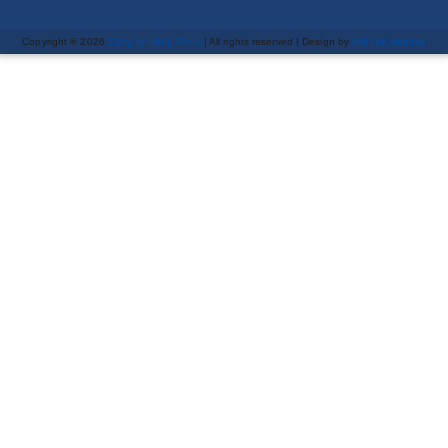
Copyright © 2026
Công ty Hồng Phúc
| All rights reserved | Design by
thiết kế website