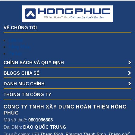
VỀ CHÚNG TÔI
Liên hệ
Hồng Phúc
Tin tức
CHÍNH SÁCH VÀ QUY ĐỊNH
BLOGS CHIA SẺ
DANH MỤC CHÍNH
THÔNG TIN CÔNG TY
CÔNG TY TNHH XÂY DỰNG HOÀN THIỆN HỒNG
PHÚC
Mã số thuế:
0801096303
Đại Diện:
ĐÀO QUỐC TRUNG
Trụ sở chính:
170 Thanh Bình, Phường Thanh Bình
,
Thành phố