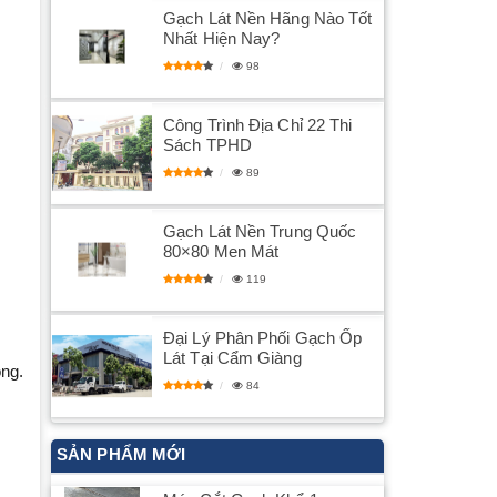
Gạch Lát Nền Hãng Nào Tốt
Nhất Hiện Nay?
98
Công Trình Địa Chỉ 22 Thi
Sách TPHD
89
Gạch Lát Nền Trung Quốc
80×80 Men Mát
119
Đại Lý Phân Phối Gạch Ốp
Lát Tại Cẩm Giàng
ọng.
84
SẢN PHẨM MỚI