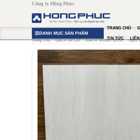
Công ty Hồng Phúc
TRANG CHỦ
G
DANH MỤC SẢN PHẨM
TIN TỨC
LIÊN
Trang Chủ
GẠCH ỐP LÁT
GẠCH TRUNG QUỐC
Gạch 