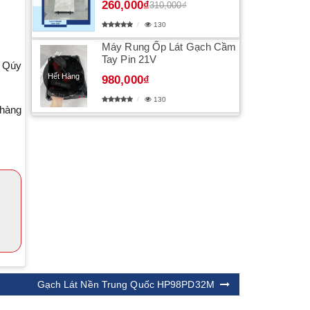
260,000₫
310,000₫
130
Máy Rung Ốp Lát Gạch Cầm
Tay Pin 21V
o Qúy
Hết Hàng
980,000₫
130
 hàng
Gạch Lát Nền Trung Quốc HP98PD32M