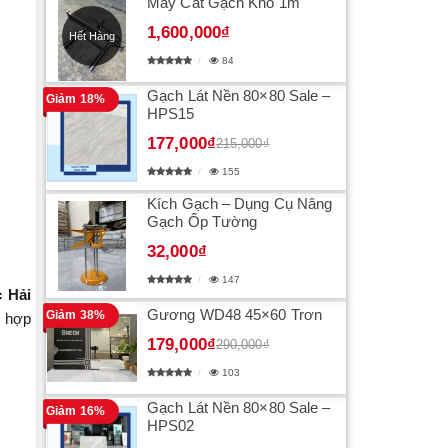
Máy Cắt Gạch Khổ 1m
1,600,000₫
Hết Hàng
84
Gạch Lát Nền 80×80 Sale –
Giảm 18%
HPS15
177,000₫
215,000₫
155
Kích Gạch – Dụng Cụ Nâng
Gạch Ốp Tường
32,000₫
147
 Hải
Gương WD48 45×60 Trơn
Giảm 38%
ù hợp
179,000₫
290,000₫
103
Gạch Lát Nền 80×80 Sale –
Giảm 16%
HPS02