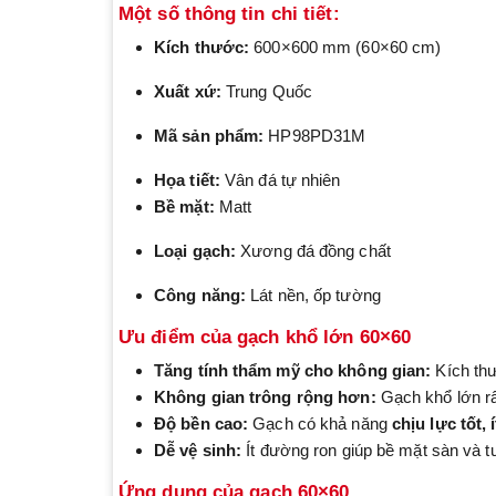
Một số thông tin chi tiết:
Kích thước:
600×600 mm (60×60 cm)
Xuất xứ:
Trung Quốc
Mã sản phẩm:
HP98PD31M
Họa tiết:
Vân đá tự nhiên
Bề mặt:
Matt
Loại gạch:
Xương đá đồng chất
Công năng:
Lát nền, ốp tường
Ưu điểm của gạch khổ lớn 60×60
Tăng tính thẩm mỹ cho không gian:
Kích th
Không gian trông rộng hơn:
Gạch khổ lớn rất
Độ bền cao:
Gạch có khả năng
chịu lực tốt,
Dễ vệ sinh:
Ít đường ron giúp bề mặt sàn và t
Ứng dụng của gạch 60×60