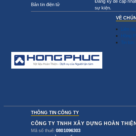
Đăng ký để cập nhật
Bản tin điện tử
sự kiện.
VỀ CHÚN
Liên hệ
Hồng P
Tin tức
THÔNG TIN CÔNG TY
CÔNG TY TNHH XÂY DỰNG HOÀN THIỆ
Mã số thuế:
0801096303