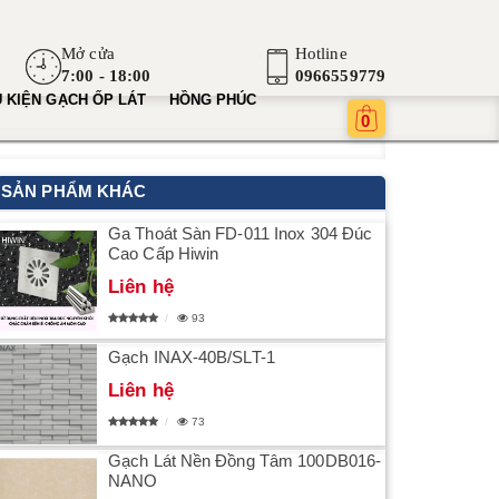
Mở cửa
Hotline
7:00 - 18:00
0966559779
 KIỆN GẠCH ỐP LÁT
HỒNG PHÚC
0
SẢN PHẨM KHÁC
Ga Thoát Sàn FD-011 Inox 304 Đúc
Cao Cấp Hiwin
Liên hệ
93
Gạch INAX-40B/SLT-1
Liên hệ
73
Gạch Lát Nền Đồng Tâm 100DB016-
NANO