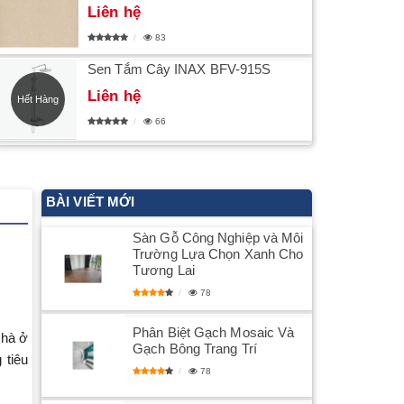
Liên hệ
83
Sen Tắm Cây INAX BFV-915S
Liên hệ
Hết Hàng
66
BÀI VIẾT MỚI
Sàn Gỗ Công Nghiệp và Môi
Trường Lựa Chọn Xanh Cho
Tương Lai
78
Phân Biệt Gạch Mosaic Và
nhà ở
Gạch Bông Trang Trí
 tiêu
78