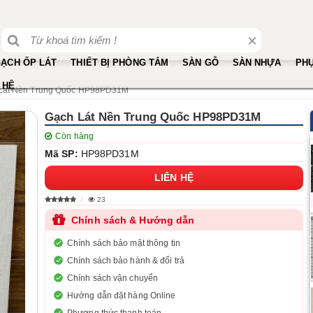
×
ẠCH ỐP LÁT
THIẾT BỊ PHÒNG TẮM
SÀN GỖ
SÀN NHỰA
PHỤ
 HỆ
Lát Nền Trung Quốc HP98PD31M
Gạch Lát Nền Trung Quốc HP98PD31M
Còn hàng
Mã SP:
HP98PD31M
LIÊN HỆ
23
Chính sách & Hướng dẫn
Chính sách bảo mật thông tin
Chính sách bảo hành & đổi trả
Chính sách vận chuyển
Hướng dẫn đặt hàng Online